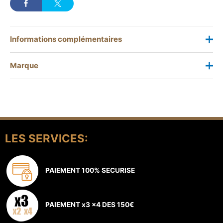
Informations complémentaires
Marque
1.65m DHNTT56L, 1.83m
référence
DHNTT6L, 2.13m DHNTT7L
Marque
Hart
Actuellement, HART compte avec un équipe international
de professionnels qui cherchent, inventent et conçoivent
LES SERVICES:
les produits avec lesquels, eux-mêmes en tant que
pêcheurs, ils voudraient pêcher. Un étroit réseau de
collaboration entre fanatiques de la pêche, reflète l'âme
PAIEMENT 100% SECURISE
de la marque et permet á HART continuer d' innover et de
développer le meilleur équipement de pêche.
PAIEMENT x3 x4 DES 150€