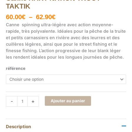
TAKTIK
Plage
60.00
€
–
62.90
€
de
Canne spinning ultra-légère avec action moyenne-
prix :
rapide, très polyvalente. Idéales pour la pêche de la truite
60.00€
et petits carnassiers en rivière avec des leurres et des
à
cuillères légères, ainsi que pour le street fishing et le
62.90€
finesse fishing. L’action progressive de leur blank léger
les rendent idéales pour les longues journées de pêche.
référence
quantité
-
+
Ajouter au panier
de
Canne
HART
NATION
Description
TROUT