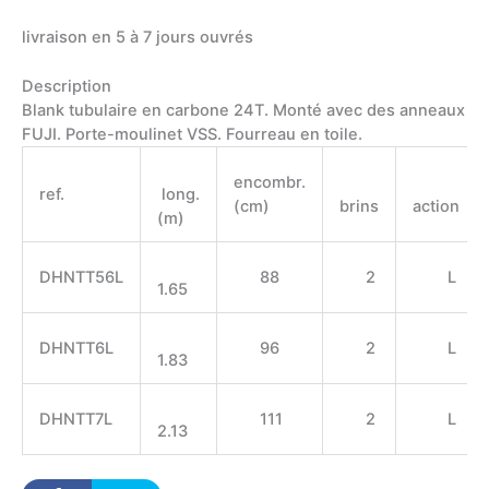
TAKTIK
livraison en 5 à 7 jours ouvrés
Description
Blank tubulaire en carbone 24T. Monté avec des anneaux
FUJI. Porte-moulinet VSS. Fourreau en toile.
encombr.
ref.
long.
(cm)
brins
action
(m)
DHNTT56L
88
2
L
1.65
DHNTT6L
96
2
L
1.83
DHNTT7L
111
2
L
2.13