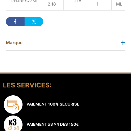
DHJBFS72ML
218
2.18
1
ML
Marque
Marque
Hart
Actuellement, HART compte avec un équipe international
de professionnels qui cherchent, inventent et conçoivent
LES SERVICES:
les produits avec lesquels, eux-mêmes en tant que
pêcheurs, ils voudraient pêcher. Un étroit réseau de
collaboration entre fanatiques de la pêche, reflète l'âme
PAIEMENT 100% SECURISE
de la marque et permet á HART continuer d' innover et de
développer le meilleur équipement de pêche.
PAIEMENT x3 x4 DES 150€