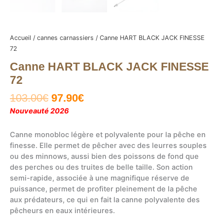
Accueil
/
cannes carnassiers
/ Canne HART BLACK JACK FINESSE
72
Canne HART BLACK JACK FINESSE
72
Le
Le
103.00
€
97.90
€
prix
prix
Nouveauté 2026
initial
actuel
était :
est :
Canne monobloc légère et polyvalente pour la pêche en
103.00€.
97.90€.
finesse. Elle permet de pêcher avec des leurres souples
ou des minnows, aussi bien des poissons de fond que
des perches ou des truites de belle taille. Son action
semi-rapide, associée à une magnifique réserve de
puissance, permet de profiter pleinement de la pêche
aux prédateurs, ce qui en fait la canne polyvalente des
pêcheurs en eaux intérieures.