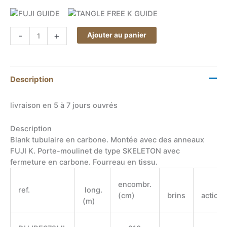
quantité
-
+
Ajouter au panier
de
Canne
HART
BLACK
Description
JACK
FINESSE
livraison en 5 à 7 jours ouvrés
72
Description
Blank tubulaire en carbone. Montée avec des anneaux
FUJI K. Porte-moulinet de type SKELETON avec
fermeture en carbone. Fourreau en tissu.
encombr.
ref.
long.
(cm)
brins
action
(m)