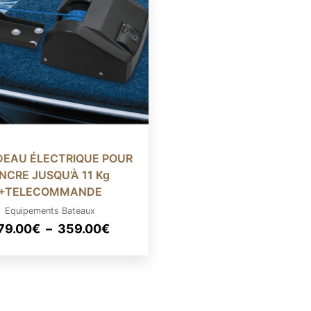
DEAU ÉLECTRIQUE POUR
NCRE JUSQU’À 11 Kg
+TELECOMMANDE
Equipements Bateaux
Plage
79.00
€
–
359.00
€
de
prix :
279.00€
à
359.00€